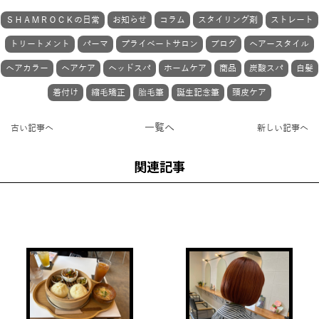
ＳＨＡＭＲＯＣＫの日常
お知らせ
コラム
スタイリング剤
ストレート
トリートメント
パーマ
プライベートサロン
ブログ
ヘアースタイル
ヘアカラー
ヘアケア
ヘッドスパ
ホームケア
商品
炭酸スパ
白髪
着付け
縮毛矯正
胎毛筆
誕生記念筆
頭皮ケア
一覧へ
古い記事へ
新しい記事へ
関連記事